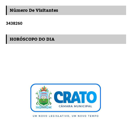
Número De Visitantes
3
4
3
8
2
6
0
HORÓSCOPO DO DIA