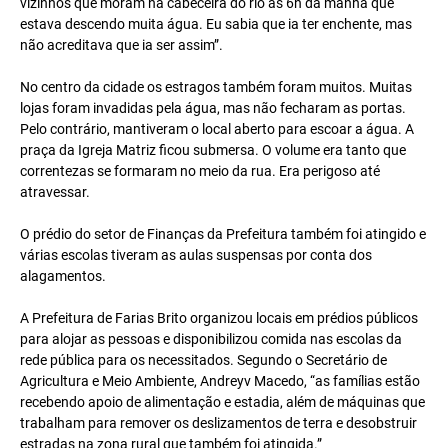
vizinhos que moram na cabeceira do rio às 6h da manhã que
estava descendo muita água. Eu sabia que ia ter enchente, mas
não acreditava que ia ser assim”.
No centro da cidade os estragos também foram muitos. Muitas
lojas foram invadidas pela água, mas não fecharam as portas.
Pelo contrário, mantiveram o local aberto para escoar a água. A
praça da Igreja Matriz ficou submersa. O volume era tanto que
correntezas se formaram no meio da rua. Era perigoso até
atravessar.
O prédio do setor de Finanças da Prefeitura também foi atingido e
várias escolas tiveram as aulas suspensas por conta dos
alagamentos.
A Prefeitura de Farias Brito organizou locais em prédios públicos
para alojar as pessoas e disponibilizou comida nas escolas da
rede pública para os necessitados. Segundo o Secretário de
Agricultura e Meio Ambiente, Andreyv Macedo, “as famílias estão
recebendo apoio de alimentação e estadia, além de máquinas que
trabalham para remover os deslizamentos de terra e desobstruir
estradas na zona rural que também foi atingida.”