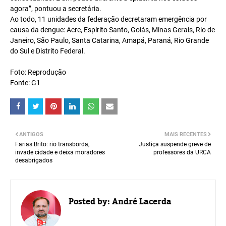
agora”, pontuou a secretária.
Ao todo, 11 unidades da federação decretaram emergência por
causa da dengue: Acre, Espírito Santo, Goiás, Minas Gerais, Rio de
Janeiro, São Paulo, Santa Catarina, Amapá, Paraná, Rio Grande
do Sul e Distrito Federal.
Foto: Reprodução
Fonte: G1
ANTIGOS
MAIS RECENTES
Farias Brito: rio transborda,
Justiça suspende greve de
invade cidade e deixa moradores
professores da URCA
desabrigados
Posted by:
André Lacerda