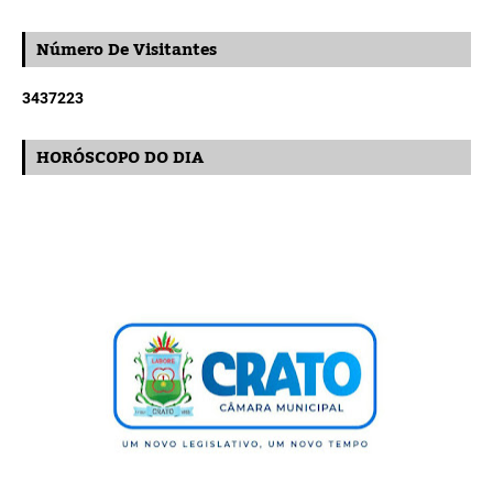
Número De Visitantes
3
4
3
7
2
2
3
HORÓSCOPO DO DIA