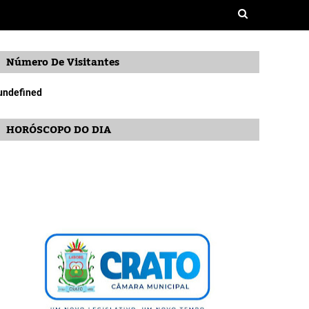
Número De Visitantes
u
n
d
e
f
n
e
d
HORÓSCOPO DO DIA