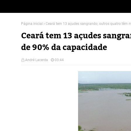
Página inicial
Ceará tem 13 açudes sangrando; outros quatro têm 
Ceará tem 13 açudes sangra
de 90% da capacidade
André Lacerda
03:44