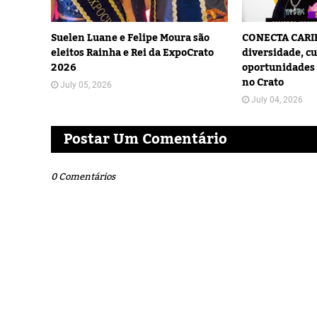
Suelen Luane e Felipe Moura são
CONECTA CARIR
eleitos Rainha e Rei da ExpoCrato
diversidade, cu
2026
oportunidades 
no Crato
July 05, 2026
July 04, 2026
Postar Um Comentário
0 Comentários