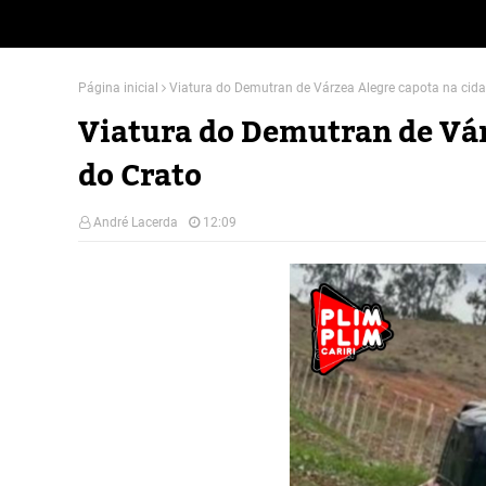
Página inicial
Viatura do Demutran de Várzea Alegre capota na cid
Viatura do Demutran de Vár
do Crato
André Lacerda
12:09