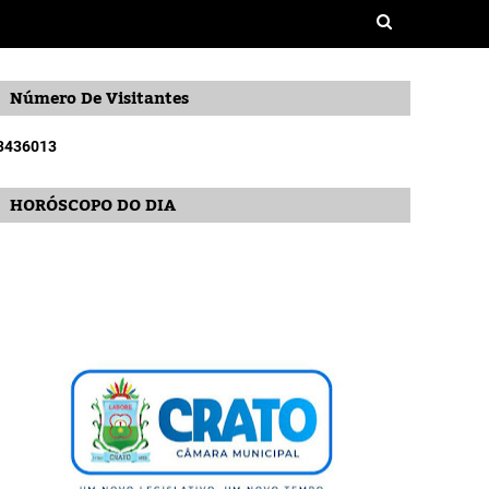
Número De Visitantes
3
4
3
6
0
1
3
HORÓSCOPO DO DIA