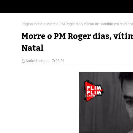
Página inicial
Morre o PM Roger dias, vítima de bandido em saidinh
Morre o PM Roger dias, vít
Natal
André Lacerda
03:31