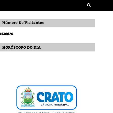
Número De Visitantes
3
4
3
6
6
2
0
HORÓSCOPO DO DIA