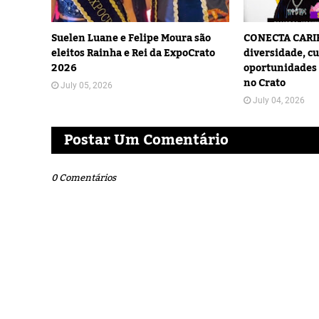
Suelen Luane e Felipe Moura são
CONECTA CARIR
eleitos Rainha e Rei da ExpoCrato
diversidade, cu
2026
oportunidades 
no Crato
July 05, 2026
July 04, 2026
Postar Um Comentário
0 Comentários