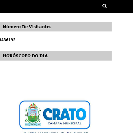
Número De Visitantes
3
4
3
6
1
9
2
HORÓSCOPO DO DIA