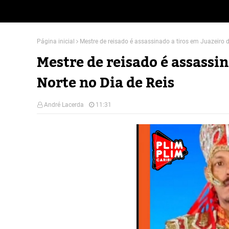
Página inicial
Mestre de reisado é assassinado a tiros em Juazeiro d
Mestre de reisado é assassin
Norte no Dia de Reis
André Lacerda
11:31