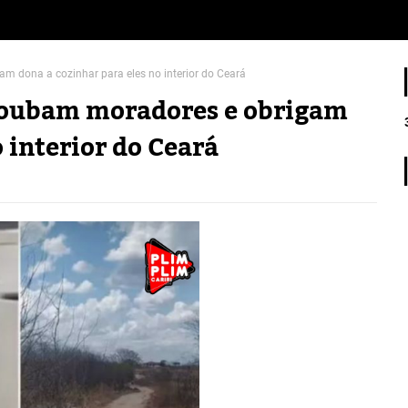
m dona a cozinhar para eles no interior do Ceará
roubam moradores e obrigam
 interior do Ceará