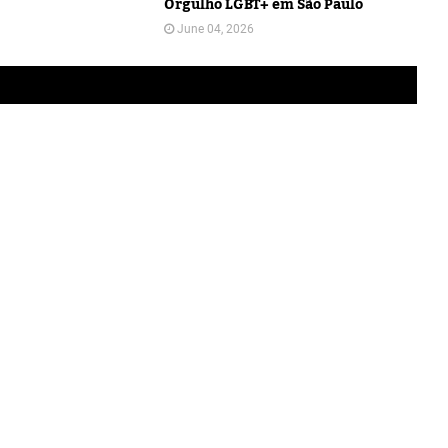
Orgulho LGBT+ em São Paulo
June 04, 2026