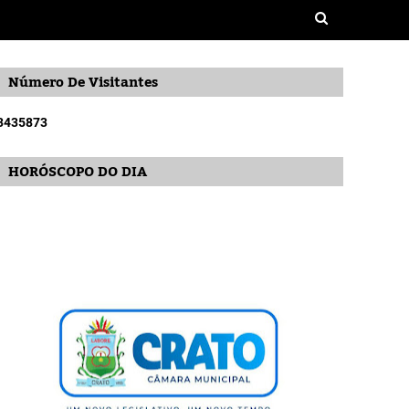
Número De Visitantes
3
4
3
5
8
7
3
HORÓSCOPO DO DIA