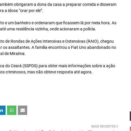
 também obrigaram a dona da casa a preparar comida e disseram
 a idosa “orar por ele”.
to e um banheiro e ordenaram que ficassem lá por meia hora. As
até uma residência vizinha, onde acionaram a polícia.
o de Rondas de Ações Intensivas e Ostensivas (RAIO), chegou
r os assaltantes. A família encontrou o Fiat Uno abandonado no
ral de Miraíma.
ica do Ceará (SSPDS) para obter mais informações sobre a ação
los criminosos, mas não obteve resposta até agora.
MAIS RECENTES