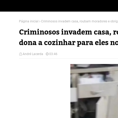
Página inicial
Criminosos invadem casa, roubam moradores e obriga
Criminosos invadem casa, 
dona a cozinhar para eles no
André Lacerda
03:46