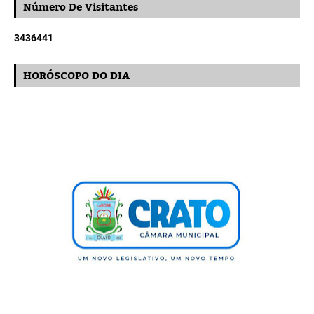
Número De Visitantes
3
4
3
6
4
4
1
HORÓSCOPO DO DIA