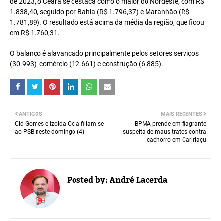
de 2023, o Ceará se destaca como o maior do Nordeste, com R$
1.838,40, seguido por Bahia (R$ 1.796,37) e Maranhão (R$
1.781,89). O resultado está acima da média da região, que ficou
em R$ 1.760,31.
O balanço é alavancado principalmente pelos setores serviços
(30.993), comércio (12.661) e construção (6.885).
ANTIGOS
MAIS RECENTES
Cid Gomes e Izolda Cela filiam-se
BPMA prende em flagrante
ao PSB neste domingo (4)
suspeita de maus-tratos contra
cachorro em Caririaçu
Posted by:
André Lacerda