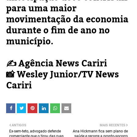
para uma maior
movimentação da economia
durante o fim de ano no
município.
✍ Agência News Cariri
📸 Wesley Junior/TV News
Cariri
ANTIGOS
MAIS RECENTES
Ex-sem-teto, advogado defende
Ana Hickmann fica sem plano de
comerciante que o tirou das ruas
saúde e recorre a pronto-socorro