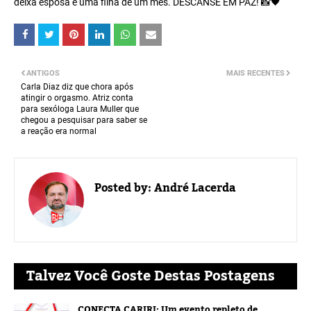
deixa esposa e uma filha de um mês. DESCANSE EM PAZ! 📸🖤
ANTIGOS
MAIS RECENTES
Carla Diaz diz que chora após
atingir o orgasmo. Atriz conta
para sexóloga Laura Muller que
chegou a pesquisar para saber se
a reação era normal
Posted by:
André Lacerda
Talvez Você Goste Destas Postagens
CONECTA CARIRI: Um evento repleto de