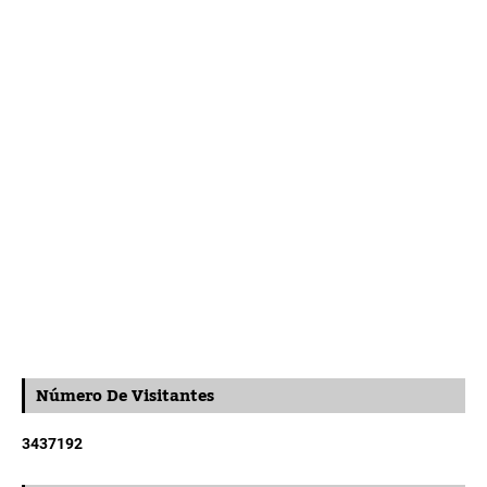
Número De Visitantes
3
4
3
7
1
9
2