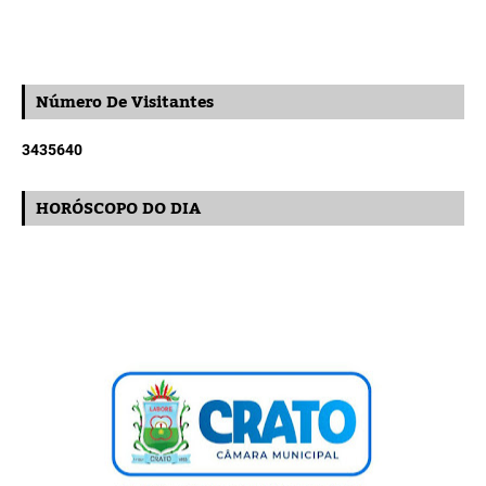
Número De Visitantes
3
4
3
5
6
4
0
HORÓSCOPO DO DIA