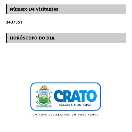
Número De Visitantes
3
4
3
7
3
5
1
HORÓSCOPO DO DIA