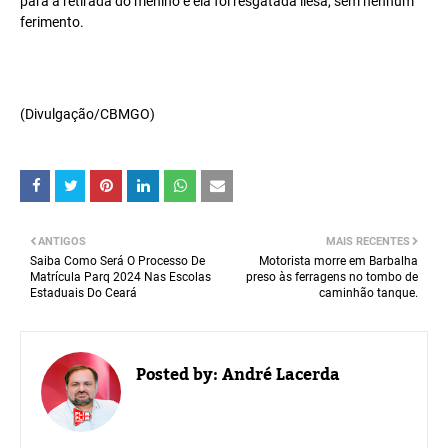
para a retirada do menino e ela foi resgatada ilesa, sem nenhum
ferimento.
(Divulgação/CBMGO)
ANTIGOS
MAIS RECENTES
Saiba Como Será O Processo De
Motorista morre em Barbalha
Matrícula Parq 2024 Nas Escolas
preso às ferragens no tombo de
Estaduais Do Ceará
caminhão tanque.
Posted by:
André Lacerda