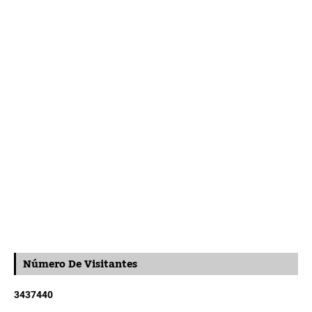
Número De Visitantes
3
4
3
7
4
4
0