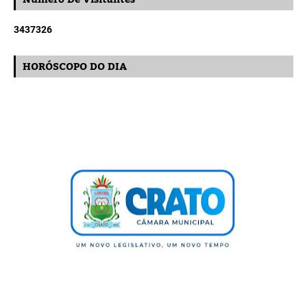
3
4
3
7
3
2
6
HORÓSCOPO DO DIA