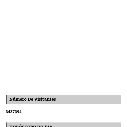
Número De Visitantes
3
4
3
7
3
9
4