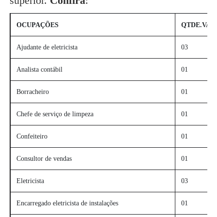
superior.
Confira
:
OCUPAÇÕES
QTDE.VAG
Ajudante de eletricista
03
Analista contábil
01
Borracheiro
01
Chefe de serviço de limpeza
01
Confeiteiro
01
Consultor de vendas
01
Eletricista
03
Encarregado eletricista de instalações
01