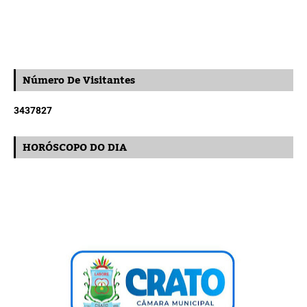
Número De Visitantes
3
4
3
7
8
2
7
HORÓSCOPO DO DIA