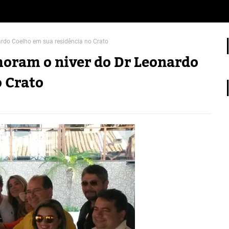
do Coelho em sua residência no Crato
ram o niver do Dr Leonardo
o Crato