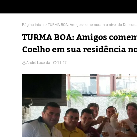
Página inicial
TURMA BOA: Amigos comemoram o niver do Dr Leonar
TURMA BOA: Amigos comemo
Coelho em sua residência n
André Lacerda
11:47