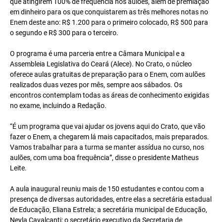
que atingirem 100% de frequência nos aulões, além de premiação
em dinheiro para os que conquistarem as três melhores notas no
Enem deste ano: R$ 1.200 para o primeiro colocado, R$ 500 para
o segundo e R$ 300 para o terceiro.
O programa é uma parceria entre a Câmara Municipal e a
Assembleia Legislativa do Ceará (Alece). No Crato, o núcleo
oferece aulas gratuitas de preparação para o Enem, com aulões
realizados duas vezes por mês, sempre aos sábados. Os
encontros contemplam todas as áreas de conhecimento exigidas
no exame, incluindo a Redação.
“É um programa que vai ajudar os jovens aqui do Crato, que vão
fazer o Enem, a chegarem lá mais capacitados, mais preparados.
Vamos trabalhar para a turma se manter assídua no curso, nos
aulões, com uma boa frequência”, disse o presidente Matheus
Leite.
A aula inaugural reuniu mais de 150 estudantes e contou com a
presença de diversas autoridades, entre elas a secretária estadual
de Educação, Eliana Estrela; a secretária municipal de Educação,
Neyla Cavalcanti; o secretário executivo da Secretaria de