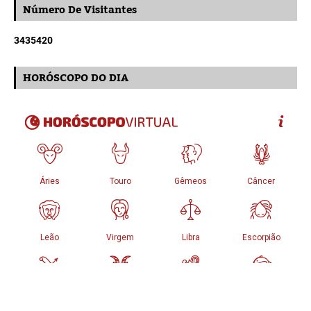
Número De Visitantes
3
4
3
5
4
2
0
HORÓSCOPO DO DIA