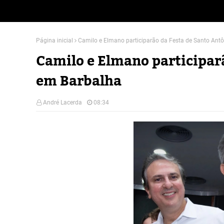
Página inicial
Camilo e Elmano participarão da Festa de Santo Antô
Camilo e Elmano participarã
em Barbalha
André Lacerda
08:34