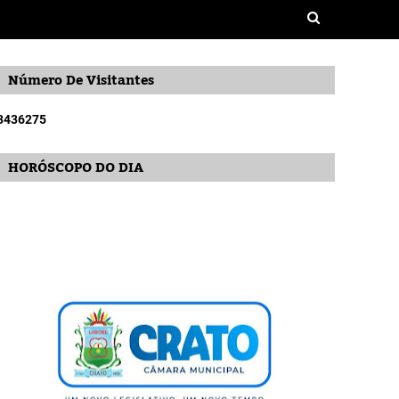
Número De Visitantes
3
4
3
6
2
7
5
HORÓSCOPO DO DIA