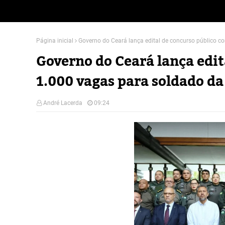
Página inicial
Governo do Ceará lança edital de concurso público co
Governo do Ceará lança edit
1.000 vagas para soldado da 
André Lacerda
09:24