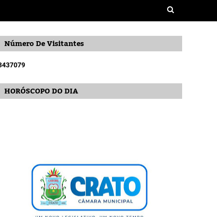
Número De Visitantes
3
4
3
7
0
7
9
HORÓSCOPO DO DIA