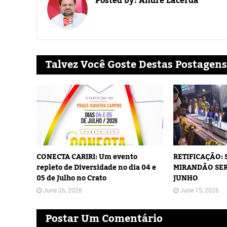
Posted by:
André Lacerda
Talvez Você Goste Destas Postagens
CONECTA CARIRI: Um evento
RETIFICAÇÃO:
repleto de Diversidade no dia 04 e
MIRANDÃO SER
05 de Julho no Crato
JUNHO
June 26, 2026
June 15, 2026
Postar Um Comentário