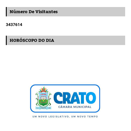
Número De Visitantes
3
4
3
7
6
1
4
HORÓSCOPO DO DIA