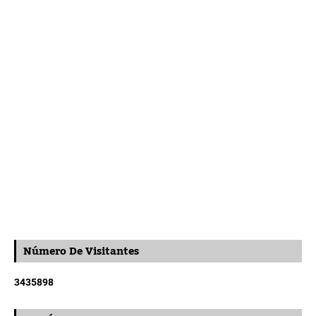
Número De Visitantes
3
4
3
5
8
9
8