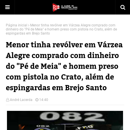
Página inicial
Menor tinha revólver em Várzea Alegre comprado com
dinheiro do "Pé de Meia" e homem preso com pistola no Crato, além de
espingardas em Brejo Santo
Menor tinha revólver em Várzea
Alegre comprado com dinheiro
do "Pé de Meia" e homem preso
com pistola no Crato, além de
espingardas em Brejo Santo
André Lacerda
14:40