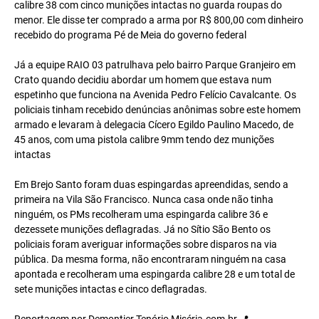
calibre 38 com cinco munições intactas no guarda roupas do
menor. Ele disse ter comprado a arma por R$ 800,00 com dinheiro
recebido do programa Pé de Meia do governo federal
Já a equipe RAIO 03 patrulhava pelo bairro Parque Granjeiro em
Crato quando decidiu abordar um homem que estava num
espetinho que funciona na Avenida Pedro Felício Cavalcante. Os
policiais tinham recebido denúncias anônimas sobre este homem
armado e levaram à delegacia Cícero Egildo Paulino Macedo, de
45 anos, com uma pistola calibre 9mm tendo dez munições
intactas
Em Brejo Santo foram duas espingardas apreendidas, sendo a
primeira na Vila São Francisco. Nunca casa onde não tinha
ninguém, os PMs recolheram uma espingarda calibre 36 e
dezessete munições deflagradas. Já no Sítio São Bento os
policiais foram averiguar informações sobre disparos na via
pública. Da mesma forma, não encontraram ninguém na casa
apontada e recolheram uma espingarda calibre 28 e um total de
sete munições intactas e cinco deflagradas.