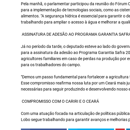
Pela manhã, o parlamentar participou da reunião do Fórum C
para a implementação de tecnologias sociais, como as cist
alimentos. "A segurança hídrica é essencial para garantir o
trabalhando para ampliar o acesso à água e melhorar a qual
ASSINATURA DE ADESÃO AO PROGRAMA GARANTIA SAFRA
Já no período da tarde, o deputado esteve ao lado do governa
para a assinatura da adesão ao Programa Garantia Safra 2
agricultores familiares em caso de perdas na produção por 
para os trabalhadores do campo.
"Demos um passo fundamental para fortalecer a agricultura fa
Esse compromisso reafirma nossa luta por um Ceará mais j
necessárias para seguir produzindo e desenvolvendo nosso e
COMPROMISSO COM O CARIRI E O CEARÁ
Com uma atuação focada na articulação de políticas públicas 
Lobo segue trabalhando para garantir avanços e melhorias 