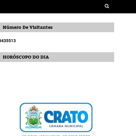
Número De Visitantes
3
4
3
5
5
1
3
HORÓSCOPO DO DIA