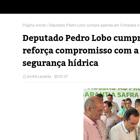
Página inicial
Deputado Pedro Lobo cumpre agenda em Fortaleza e r
Deputado Pedro Lobo cumpr
reforça compromisso com a 
segurança hídrica
André Lacerda
09:37