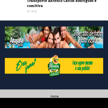
Transporte Antonio Carlos Rodrigues e
comitiva
14:05
Home
Created By
Blogging
| Distributed By
Blogger Themes