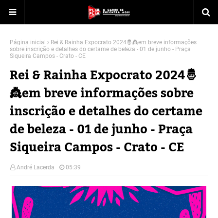
Página inicial
Rei & Rainha Expocrato 2024🤴👸em breve informações
sobre inscrição e detalhes do certame de beleza - 01 de junho - Praça
Siqueira Campos - Crato - CE
Rei & Rainha Expocrato 2024🤴
👸em breve informações sobre
inscrição e detalhes do certame
de beleza - 01 de junho - Praça
Siqueira Campos - Crato - CE
André Lacerda
05:39