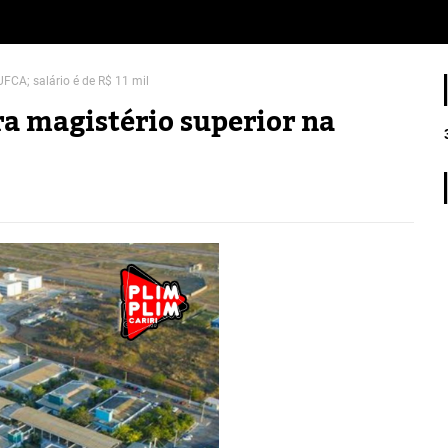
UFCA; salário é de R$ 11 mil
ra magistério superior na