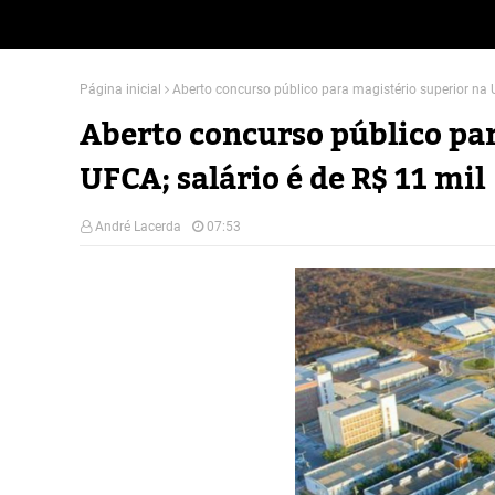
Página inicial
Aberto concurso público para magistério superior na 
Aberto concurso público pa
UFCA; salário é de R$ 11 mil
André Lacerda
07:53