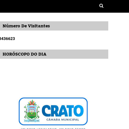
Número De Visitantes
3
4
3
6
6
2
3
HORÓSCOPO DO DIA