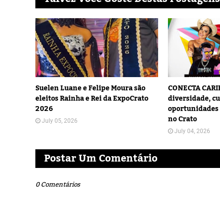
Suelen Luane e Felipe Moura são
CONECTA CARIR
eleitos Rainha e Rei da ExpoCrato
diversidade, cu
2026
oportunidades 
no Crato
July 05, 2026
July 04, 2026
Postar Um Comentário
0 Comentários