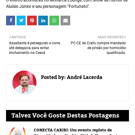
O evento aconteceu no Monarca Lounge, com Show de Humor de
Aluísio Júnior e seu personagem “Fortunato".
ANTIGOS
MAIS RECENTES
Assaltante é perseguido e corre
PC-CE de Crato cumpre mandado
até delegacia para evitar
de prisão por homicídio
linchamento no Ceará
qualificado.
Posted by:
André Lacerda
Talvez Você Goste Destas Postagens
CONECTA CARIRI: Um evento repleto de