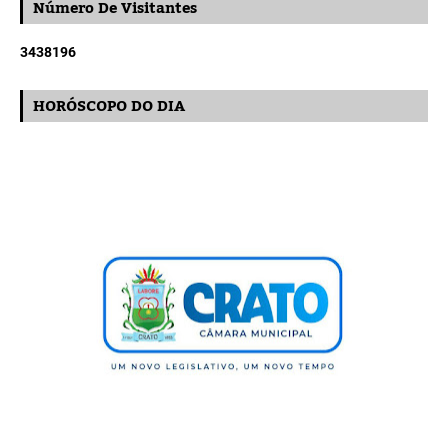
Número De Visitantes
3
4
3
8
1
9
6
HORÓSCOPO DO DIA