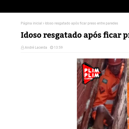
Página inicial
Idoso resgatado após ficar preso entre paredes
Idoso resgatado após ficar 
André Lacerda
13:59