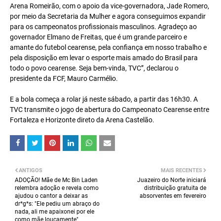
Arena Romeirão, com o apoio da vice-governadora, Jade Romero,
por meio da Secretaria da Mulher e agora conseguimos expandir
para os campeonatos profissionais masculinos. Agradeço ao
governador Elmano de Freitas, que é um grande parceiro e
amante do futebol cearense, pela confiança em nosso trabalho e
pela disposição em levar o esporte mais amado do Brasil para
todo o povo cearense. Seja bem-vinda, TVC”, declarou o
presidente da FCF, Mauro Carmélio.
E a bola começa a rolar já neste sábado, a partir das 16h30. A
TVC transmite o jogo de abertura do Campeonato Cearense entre
Fortaleza e Horizonte direto da Arena Castelão.
ANTIGOS
MAIS RECENTES
ADOÇÃO! Mãe de Mc Bin Laden
Juazeiro do Norte iniciará
relembra adoção e revela como
distribuição gratuita de
ajudou o cantor a deixar as
absorventes em fevereiro
dr*g*s: "Ele pediu um abraço do
nada, ali me apaixonei por ele
como mãe loucamente"