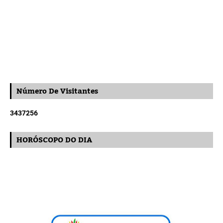
Número De Visitantes
3
4
3
7
2
5
6
HORÓSCOPO DO DIA