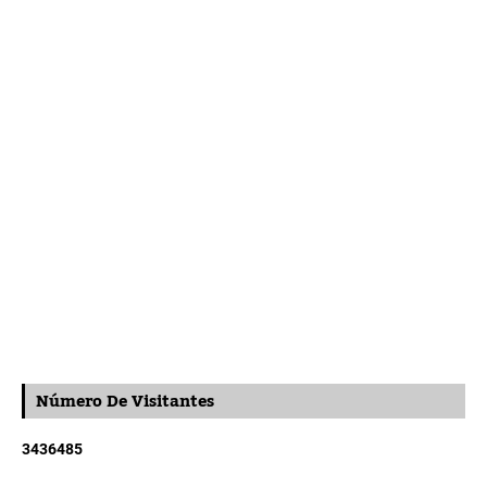
Número De Visitantes
3
4
3
6
4
8
5