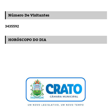
Número De Visitantes
3
4
3
5
5
9
2
HORÓSCOPO DO DIA