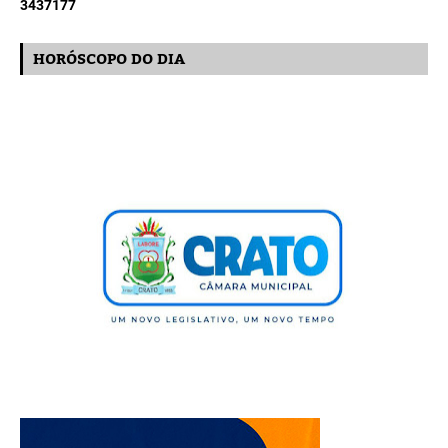
3
4
3
7
1
7
7
HORÓSCOPO DO DIA