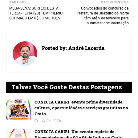
ANTIGOS
MAIS RECENTES
MEGA-SENA: SORTEIO DESTA
Convocados do concurso da
TERÇA- FEIRA (23) TEM PRÊMIO
Prefeitura de Juazeiro do Norte
ESTIMADO EM R$ 38 MILHÕES
têm até 5 de fevereiro para
submeter documentação
Posted by:
André Lacerda
Talvez Você Goste Destas Postagens
CONECTA CARIRI: evento reúne diversidade,
cultura, oportunidades e serviços gratuitos no
Crato
July 04, 2026
CONECTA CARIRI: Um evento repleto de
Diversidade no dia 04 e 05 de Julho no Crato