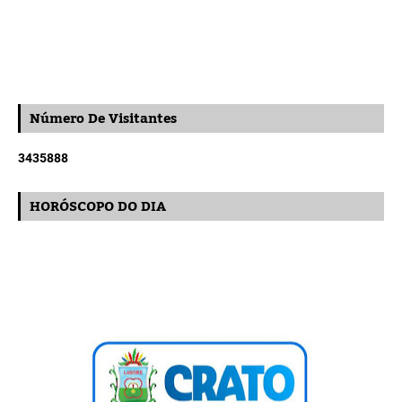
Número De Visitantes
3
4
3
5
8
8
8
HORÓSCOPO DO DIA