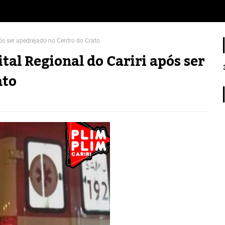
ós ser apedrejado no Centro do Crato
al Regional do Cariri após ser
ato