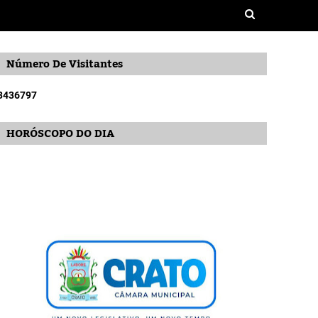
Número De Visitantes
3
4
3
6
7
9
7
HORÓSCOPO DO DIA