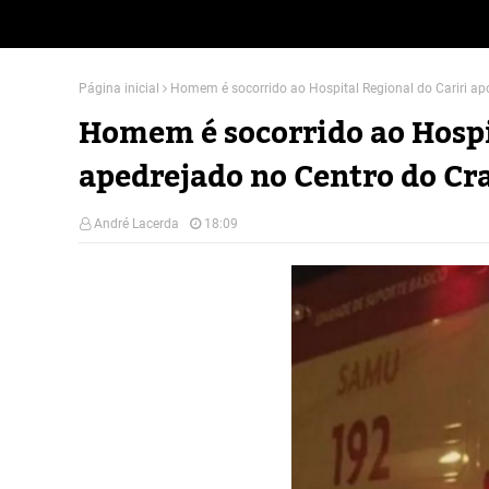
Página inicial
Homem é socorrido ao Hospital Regional do Cariri ap
Homem é socorrido ao Hospit
apedrejado no Centro do Cr
André Lacerda
18:09