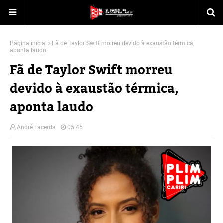
Página inicial
Fã de Taylor Swift morreu devido à exaustão térmica,
aponta laudo
Fã de Taylor Swift morreu
devido à exaustão térmica,
aponta laudo
André Lacerda
05:45