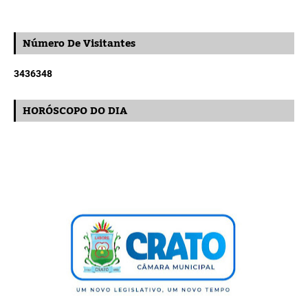
Número De Visitantes
3
4
3
6
3
4
8
HORÓSCOPO DO DIA