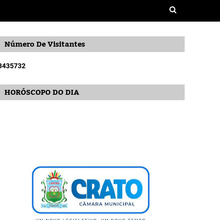
Número De Visitantes
3
4
3
5
7
3
2
HORÓSCOPO DO DIA