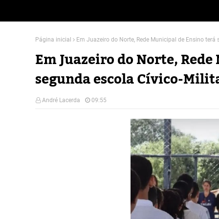
Página inicial
Em Juazeiro do Norte, Rede Municipal de Ensino terá s
Em Juazeiro do Norte, Rede 
segunda escola Cívico-Milit
André Lacerda
09:55