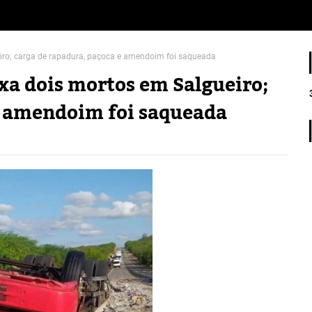
iro; carga de rapadura, paçoca e amendoim foi saqueada
a dois mortos em Salgueiro;
e amendoim foi saqueada