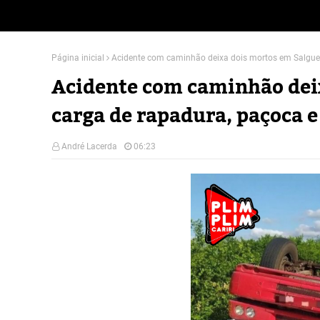
Página inicial
Acidente com caminhão deixa dois mortos em Salgue
Acidente com caminhão deix
carga de rapadura, paçoca 
André Lacerda
06:23