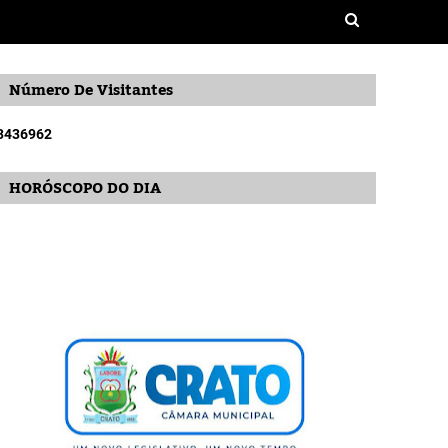
Número De Visitantes
3
4
3
6
9
6
2
HORÓSCOPO DO DIA