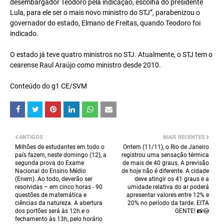
desembargador Teodoro pela indicação, escolha do presidente
Lula, para ele ser o mais novo ministro do STJ”, parabenizou o
governador do estado, Elmano de Freitas, quando Teodoro foi
indicado.
O estado já teve quatro ministros no STJ. Atualmente, o STJ tem o
cearense Raul Araújo como ministro desde 2010.
Conteúdo do g1 CE/SVM
ANTIGOS
MAIS RECENTES
Milhões de estudantes em todo o
Ontem (11/11), o Rio de Janeiro
país fazem, neste domingo (12), a
registrou uma sensação térmica
segunda prova do Exame
de mais de 40 graus. A previsão
Nacional do Ensino Médio
de hoje não é diferente. A cidade
(Enem). Ao todo, deverão ser
deve atingir os 41 graus e a
resolvidas – em cinco horas - 90
umidade relativa do ar poderá
questões de matemática e
apresentar valores entre 12% e
ciências da natureza. A abertura
20% no período da tarde. EITA
dos portões será às 12h e o
GENTE! 📸😳
fechamento às 13h, pelo horário