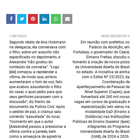
ANTIGOS
MAIS RECENTES
Segundo relato de Ana Hickmann
Em reunião com prefeitos, no
na delegacia, ela conversava com
Palácio da Abolição, em
o filho, sobre um assunto não
Fortaleza, o governador do Ceará,
especificado no depoimento, e
Elmano Freitas, discutiu o
Alexandre “não gostou do
fomento à criação de novos polos
conteúdo da conversa”. “Logo
da Universidade Aberta do Brasil
[ele] começou a repreender a
no estado. A iniciativa se alinha
vítima, de modo que, ambos
com o Edital Nº 25/2023, da
aumentaram o tom de voz, fato
Coordenação de
que acabou assustando o filho
Aperfeiçoamento de Pessoal de
do casal, o qual pediu para que
Nível Superior (Capes), que
seus genitores parassem com a
fomentará até 260 mil novas
discussão”, diz trecho de
vagas em cursos de graduação e
documento da Polícia Civil. Após
especialização lato sensu na
o pedido de paz, a criança saiu
modalidade EaD (Ensino a
correndo “assustada” do local,
Distância) nas Instituições
“momento em que o autor
Públicas de Ensino Superior (Ipes)
[Alexandre] passou a pressionar a
integrantes do Programa
vítima contra a parede, bem
Universidade Aberta do Brasil
como a ameaçá-la de agredi-la
(UAB), de 2024 a 2026.