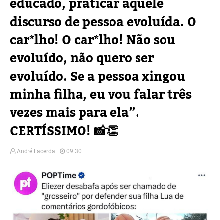
educado, praticar aquele
discurso de pessoa evoluída. O
car*lho! O car*lho! Não sou
evoluído, não quero ser
evoluído. Se a pessoa xingou
minha filha, eu vou falar três
vezes mais para ela”.
CERTÍSSIMO! 📸👏
André Lacerda
09:30