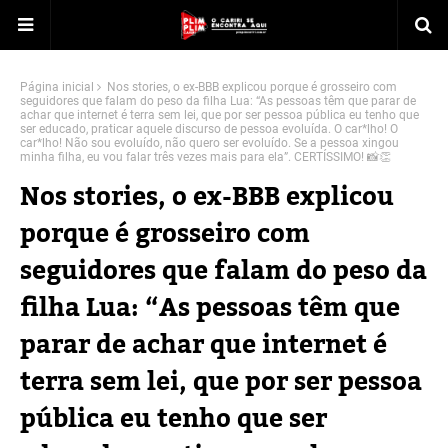
Página inicial
Nos stories, o ex-BBB explicou porque é grosseiro com
seguidores que falam do peso da filha Lua: “As pessoas têm que parar de
achar que internet é terra sem lei, que por ser pessoa pública eu tenho que
ser educado, praticar aquele discurso de pessoa evoluída. O car*lho! O
car*lho! Não sou evoluído, não quero ser evoluído. Se a pessoa xingou
minha filha, eu vou falar três vezes mais para ela”. CERTÍSSIMO! 📸👏
Nos stories, o ex-BBB explicou
porque é grosseiro com
seguidores que falam do peso da
filha Lua: “As pessoas têm que
parar de achar que internet é
terra sem lei, que por ser pessoa
pública eu tenho que ser