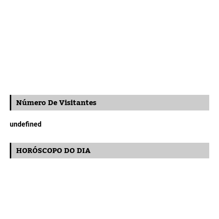
Número De Visitantes
u
n
d
e
f
n
e
d
HORÓSCOPO DO DIA