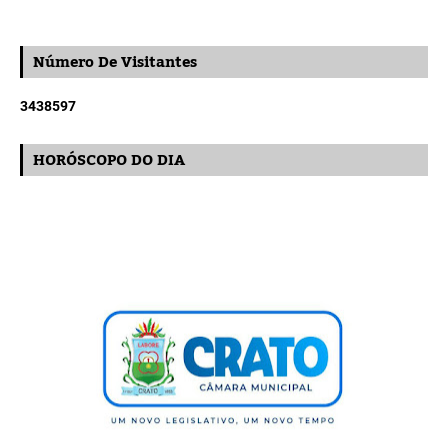
Número De Visitantes
3
4
3
8
5
9
7
HORÓSCOPO DO DIA