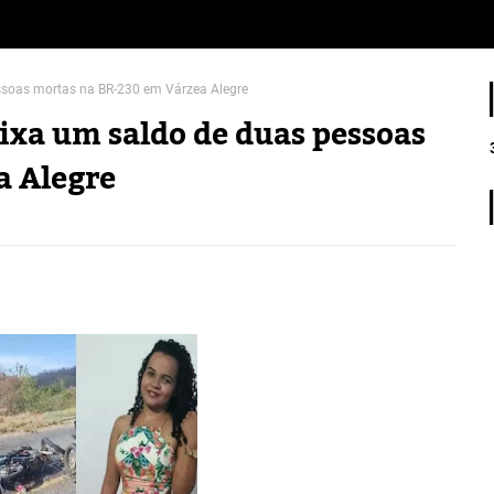
ssoas mortas na BR-230 em Várzea Alegre
ixa um saldo de duas pessoas
a Alegre