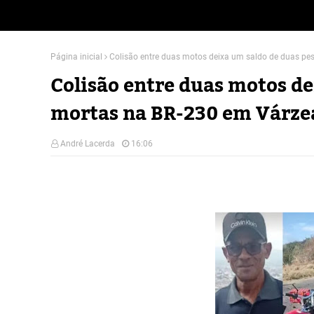
Página inicial
Colisão entre duas motos deixa um saldo de duas pe
Colisão entre duas motos de
mortas na BR-230 em Várze
André Lacerda
16:06