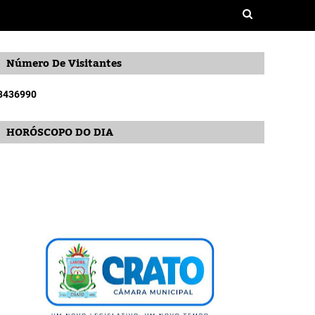
Número De Visitantes
3
4
3
6
9
9
0
HORÓSCOPO DO DIA