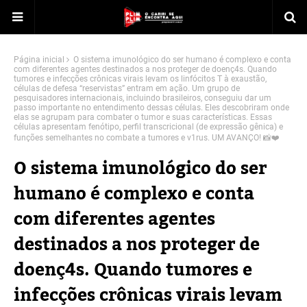
Página inicial
O sistema imunológico do ser humano é complexo e conta
com diferentes agentes destinados a nos proteger de doenç4s. Quando
tumores e infecções crônicas virais levam os linfócitos T à exaustão,
células de defesa “reservistas” entram em ação. Um grupo de
pesquisadores internacionais, incluindo brasileiros, conseguiu dar um
passo importante no entendimento dessas células. Eles descobriram onde
elas se agrupam para combater o tumor e suas características. Essas
células apresentam fenótipo, perfil transcricional (de expressão gênica) e
funções semelhantes no combate a tumores e v1rus. UM AVANÇO! 📸❤️
O sistema imunológico do ser
humano é complexo e conta
com diferentes agentes
destinados a nos proteger de
doenç4s. Quando tumores e
infecções crônicas virais levam