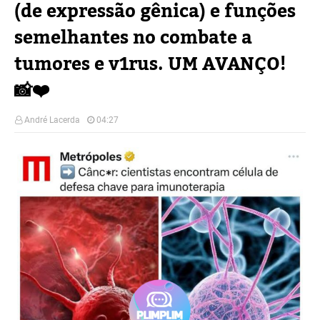
(de expressão gênica) e funções
semelhantes no combate a
tumores e v1rus. UM AVANÇO!
📸❤️
André Lacerda
04:27