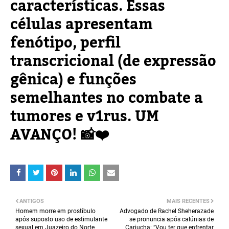
características. Essas
células apresentam
fenótipo, perfil
transcricional (de expressão
gênica) e funções
semelhantes no combate a
tumores e v1rus. UM
AVANÇO! 📸❤️
ANTIGOS
MAIS RECENTES
Homem morre em prostíbulo
Advogado de Rachel Sheherazade
após suposto uso de estimulante
se pronuncia após calúnias de
sexual em Juazeiro do Norte
Cariucha: “Vou ter que enfrentar