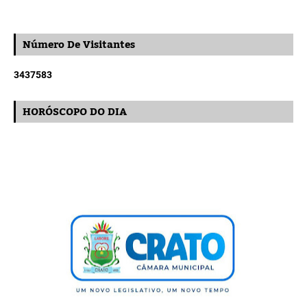
Número De Visitantes
3
4
3
7
5
8
3
HORÓSCOPO DO DIA