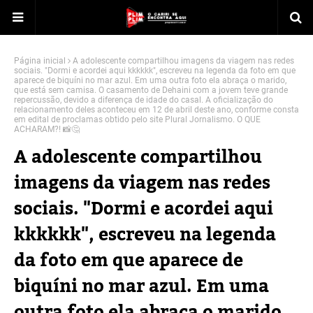
Página inicial
A adolescente compartilhou imagens da viagem nas redes
sociais. "Dormi e acordei aqui kkkkkk", escreveu na legenda da foto em que
aparece de biquíni no mar azul. Em uma outra foto ela abraça o marido,
que está sem camisa. O casamento de Dehaini com a jovem teve grande
repercussão, devido a diferença de idade do casal. A oficialização do
relacionamento deles aconteceu em 12 de abril deste ano, conforme consta
em edital de proclamas obtido pelo site Plural Jornalismo. O QUE
ACHARAM?! 📸🤔
A adolescente compartilhou
imagens da viagem nas redes
sociais. "Dormi e acordei aqui
kkkkkk", escreveu na legenda
da foto em que aparece de
biquíni no mar azul. Em uma
outra foto ela abraça o marido,