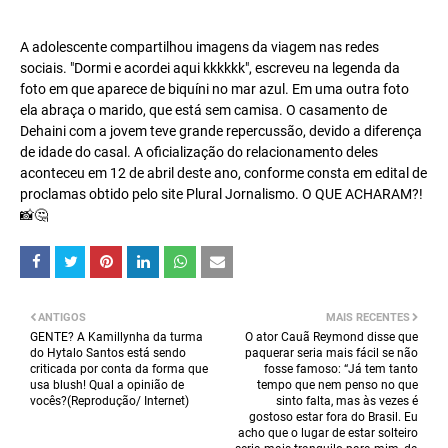
A adolescente compartilhou imagens da viagem nas redes
sociais. "Dormi e acordei aqui kkkkkk", escreveu na legenda da
foto em que aparece de biquíni no mar azul. Em uma outra foto
ela abraça o marido, que está sem camisa. O casamento de
Dehaini com a jovem teve grande repercussão, devido a diferença
de idade do casal. A oficialização do relacionamento deles
aconteceu em 12 de abril deste ano, conforme consta em edital de
proclamas obtido pelo site Plural Jornalismo. O QUE ACHARAM?!
📸🤔
ANTIGOS
MAIS RECENTES
GENTE? A Kamillynha da turma
O ator Cauã Reymond disse que
do Hytalo Santos está sendo
paquerar seria mais fácil se não
criticada por conta da forma que
fosse famoso: “Já tem tanto
usa blush! Qual a opinião de
tempo que nem penso no que
vocês?(Reprodução/ Internet)
sinto falta, mas às vezes é
gostoso estar fora do Brasil. Eu
acho que o lugar de estar solteiro