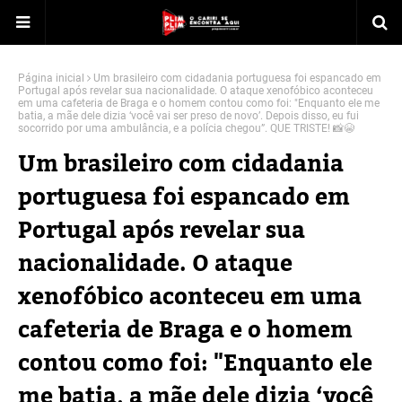
Página inicial
Um brasileiro com cidadania portuguesa foi espancado em
Portugal após revelar sua nacionalidade. O ataque xenofóbico aconteceu
em uma cafeteria de Braga e o homem contou como foi: "Enquanto ele me
batia, a mãe dele dizia ‘você vai ser preso de novo’. Depois disso, eu fui
socorrido por uma ambulância, e a polícia chegou”. QUE TRISTE! 📸😭
Um brasileiro com cidadania
portuguesa foi espancado em
Portugal após revelar sua
nacionalidade. O ataque
xenofóbico aconteceu em uma
cafeteria de Braga e o homem
contou como foi: "Enquanto ele
me batia, a mãe dele dizia ‘você