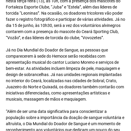
nesta terça-feira (13), às 10h, com a presença dos mascotes do
Fortaleza Esporte Clube, “Juba” e “Estela”, além das líderes de
torcida “Leoninas”. Na ocasião, os doadores tricolores vão poder
fazer o registro fotográfico e participar de várias atividades. Já no
dia 15 de junho, às 10h30, será a vez dos voluntários alvinegros
contarem com a presença do mascote do Ceará Sporting Club,
“Vozão”, e das líderes de torcida do clube, “Vovozetes”.
Já no Dia Mundial do Doador de Sangue, as pessoas que
comparecerem à sede do Hemoce serão recebidas com
apresentação musical do cantor Luciano Moreno e serviços de
bem-estar. As atividades incluem limpeza de pele, maquiagem e
design de sobrancelhas. Já nas unidades regionais implantadas
no interior do Ceará, localizadas nas cidades de Sobral, Crato,
Juazeiro do Norte e Quixadá, os doadores também contarão com
iniciativas diferenciadas, como apresentações artísticas e
musicais, massagem de mãos e maquiagem.
“Além de ser uma data significativa para conscientizar a
população sobre a importância da doação de sangue voluntária e
altruísta, o Dia Mundial do Doador de Sangue é um momento de
reconhecimento aos voluntários que dedicam um pouco do seu