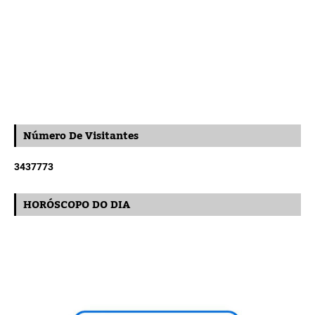
Número De Visitantes
3
4
3
7
7
7
3
HORÓSCOPO DO DIA