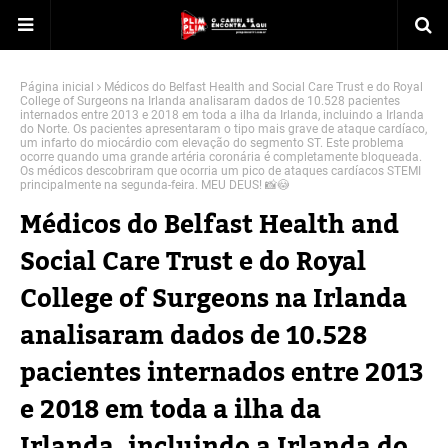
Página inicial
Médicos do Belfast Health and Social Care Trust e do Royal
College of Surgeons na Irlanda analisaram dados de 10.528 pacientes
internados entre 2013 e 2018 em toda a ilha da Irlanda, incluindo a Irlanda
do Norte. Os pacientes apresentaram o tipo mais grave de ataque cardíaco,
um infarto do miocárdio com elevação do segmento ST. Este problema
ocorre quando uma grande artéria coronária é completamente bloqueada.
Os médicos descobriram que ocorria um pico de ataques cardíacos STEMI
principalmente na segunda-feira. MEU DEUS! 📸😳
Médicos do Belfast Health and
Social Care Trust e do Royal
College of Surgeons na Irlanda
analisaram dados de 10.528
pacientes internados entre 2013
e 2018 em toda a ilha da
Irlanda, incluindo a Irlanda do