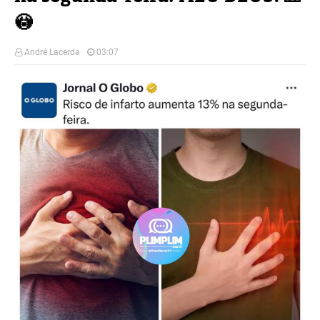
😳
André Lacerda
03:07