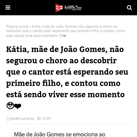
Página inicial
Kátia, mãe de João Gomes, não segurou o choro ao
descobrir que o cantor está esperando seu primeiro filho, e contou como
está sendo viver esse momento 🥹❤️
Kátia, mãe de João Gomes, não
segurou o choro ao descobrir
que o cantor está esperando seu
primeiro filho, e contou como
está sendo viver esse momento
🥹❤️
André Lacerda
16:09