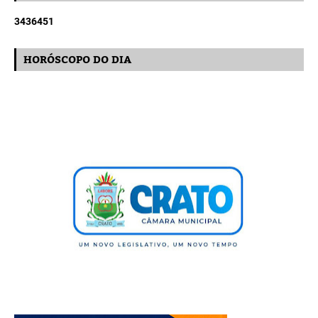
3
4
3
6
4
5
1
HORÓSCOPO DO DIA